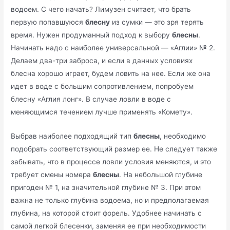
водоем. С чего начать? Лимузен считает, что брать
первую попавшуюся
блесну
из сумки — это зря терять
время. Нужен продуманный подход к выбору
блесны
.
Начинать надо с наиболее универсальной — «Аглии» № 2.
Делаем два-три заброса, и если в данных условиях
блесна хорошо играет, будем ловить на нее. Если же она
идет в воде с большим сопротивлением, попробуем
блесну «Аглия лонг». В случае ловли в воде с
меняющимся течением лучше применять «Комету».
Выбрав наиболее подходящий тип
блесны
, необходимо
подобрать соответствующий размер ее. Не следует также
забывать, что в процессе ловли условия меняются, и это
требует смены номера
блесны
. На небольшой глубине
пригоден № 1, на значительной глубине № 3. При этом
важна не только глубина водоема, но и предполагаемая
глубина, на которой стоит форель. Удобнее начинать с
самой легкой блесенки, заменяя ее при необходимости