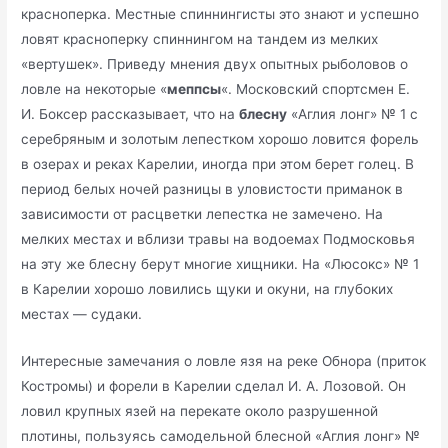
красноперка. Местные спиннингисты это знают и успешно
ловят красноперку спиннингом на тандем из мелких
«вертушек». Приведу мнения двух опытных рыболовов о
ловле на некоторые «
меппсы
«. Московский спортсмен Е.
И. Боксер рассказывает, что на
блесну
«Аглия лонг» № 1 с
серебряным и золотым лепестком хорошо ловится форель
в озерах и реках Карелии, иногда при этом берет голец. В
период белых ночей разницы в уловистости приманок в
зависимости от расцветки лепестка не замечено. На
мелких местах и вблизи травы на водоемах Подмосковья
на эту же блесну берут многие хищники. На «Люсокс» № 1
в Карелии хорошо ловились щуки и окуни, на глубоких
местах — судаки.
Интересные замечания о ловле язя на реке Обнора (приток
Костромы) и форели в Карелии сделал И. А. Лозовой. Он
ловил крупных язей на перекате около разрушенной
плотины, пользуясь самодельной блесной «Аглия лонг» №