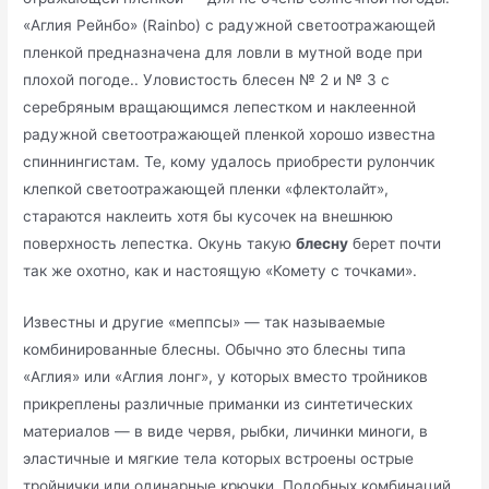
«Аглия Рейнбо» (Rainbo) с радужной светоотражающей
пленкой предназначена для ловли в мутной воде при
плохой погоде.. Уловистость блесен № 2 и № 3 с
серебряным вращающимся лепестком и наклеенной
радужной светоотражающей пленкой хорошо известна
спиннингистам. Те, кому удалось приобрести рулончик
клепкой светоотражающей пленки «флектолайт»,
стараются наклеить хотя бы кусочек на внешнюю
поверхность лепестка. Окунь такую
блесну
берет почти
так же охотно, как и настоящую «Комету с точками».
Известны и другие «меппсы» — так называемые
комбинированные блесны. Обычно это блесны типа
«Аглия» или «Аглия лонг», у которых вместо тройников
прикреплены различные приманки из синтетических
материалов — в виде червя, рыбки, личинки миноги, в
эластичные и мягкие тела которых встроены острые
тройнички или одинарные крючки. Подобных комбинаций