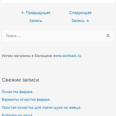
Навигация
←
Предыдущая
Следующая
по
Запись
Запись
→
записям
S
e
a
r
Интим магазины в Балашихе
www.sexfeast.ru
.
c
h
f
Свежие записи
o
r
Оснастка фидера.
:
Варианты оснастки фидера.
Простая оснастка для ловли щуки на живца.
Рыбалка на леща.