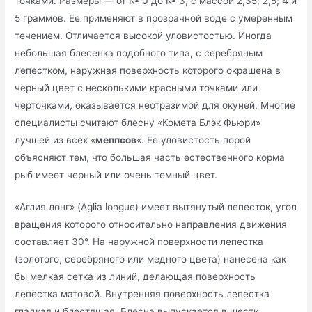
точками. Размеры — от № 0 до № 3, с массой 2,35; 2,5; 4 и
5 граммов. Ее применяют в прозрачной воде с умеренным
течением. Отличается высокой уловистостью. Иногда
небольшая блесенка подобного типа, с серебряным
лепестком, наружная поверхность которого окрашена в
черный цвет с несколькими красными точками или
черточками, оказывается неотразимой для окуней. Многие
специалисты считают блесну «Комета Блэк Фьюри»
лучшей из всех «
меппсов
«. Ее уловистость порой
объясняют тем, что большая часть естественного корма
рыб имеет черный или очень темный цвет.
«Аглия лонг» (Aglia longue) имеет вытянутый лепесток, угол
вращения которого относительно направления движения
составляет 30°. На наружной поверхности лепестка
(золотого, серебряного или медного цвета) нанесена как
бы мелкая сетка из линий, делающая поверхность
лепестка матовой. Внутренняя поверхность лепестка
гладкая и блестящая. Блесна выпускается в шести