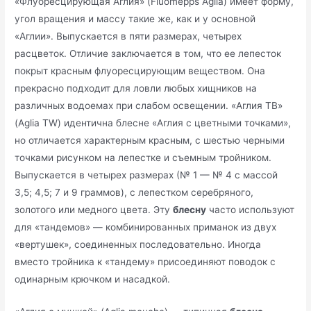
«Флуоресцирующая Аглия» (Fluomepps Aglia) имеет форму,
угол вращения и массу такие же, как и у основной
«Аглии». Выпускается в пяти размерах, четырех
расцветок. Отличие заключается в том, что ее лепесток
покрыт красным флуоресцирующим веществом. Она
прекрасно подходит для ловли любых хищников на
различных водоемах при слабом освещении. «Аглия ТВ»
(Aglia TW) идентична блесне «Аглия с цветными точками»,
но отличается характерным красным, с шестью черными
точками рисунком на лепестке и съемным тройником.
Выпускается в четырех размерах (№ 1 — № 4 с массой
3,5; 4,5; 7 и 9 граммов), с лепестком серебряного,
золотого или медного цвета. Эту
блесну
часто используют
для «тандемов» — комбинированных приманок из двух
«вертушек», соединенных последовательно. Иногда
вместо тройника к «тандему» присоединяют поводок с
одинарным крючком и насадкой.