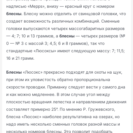
надписью «Mepps», внизу — красный круг с номером
блесны
. Блесну можно отделить от свинцовой головки, что
создает возможность различных комбинаций. Сменные
головки выпускаются четырех массогабаритных размеров
— 4; 7; 10 и 13 граммов, а
блесны
— четырех размеров (№
0 — № 3 с массой 3; 4,5; 6 и 8 граммов), так что
стандартные «Люсоксы» имеют следующую массу: 7; 11,5;
16 и 21 грамм.
Блесны
«Люсокс» прекрасно подходят для охоты на щук,
при этом их уловистость обратно пропорциональна
скорости проводки. Приманку следует вести у самого дна
и как можно медленнее. В этом случае угол между
плоскостью вращения лепестка и направлением движения
составляет примерно 25°. По мнению Р. Гружевского,
блесна «Люсокс» наиболее результативна на озерах, но
надо иметь несколько сменных головок разной массы и
несколько номеров блесны. Это позволит подобрать