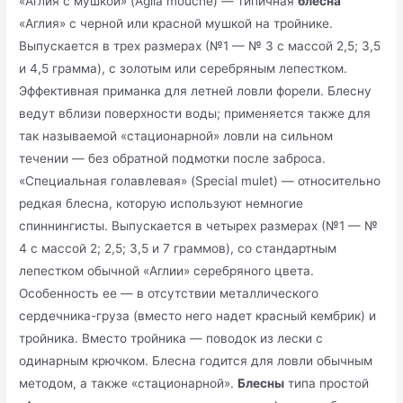
«Аглия с мушкой» (Aglia mouche) — типичная
блесна
«Аглия» с черной или красной мушкой на тройнике.
Выпускается в трех размерах (№1 — № 3 с массой 2,5; 3,5
и 4,5 грамма), с золотым или серебряным лепестком.
Эффективная приманка для летней ловли форели. Блесну
ведут вблизи поверхности воды; применяется также для
так называемой «стационарной» ловли на сильном
течении — без обратной подмотки после заброса.
«Специальная голавлевая» (Special mulet) — относительно
редкая блесна, которую используют немногие
спиннингисты. Выпускается в четырех размерах (№1 — №
4 с массой 2; 2,5; 3,5 и 7 граммов), со стандартным
лепестком обычной «Аглии» серебряного цвета.
Особенность ее — в отсутствии металлического
сердечника-груза (вместо него надет красный кембрик) и
тройника. Вместо тройника — поводок из лески с
одинарным крючком. Блесна годится для ловли обычным
методом, а также «стационарной».
Блесны
типа простой