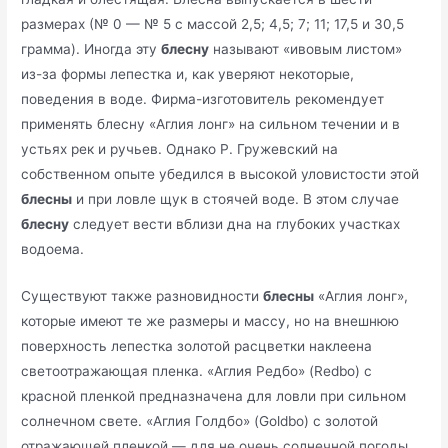
размерах (№ 0 — № 5 с массой 2,5; 4,5; 7; 11; 17,5 и 30,5
грамма). Иногда эту
блесну
называют «ивовым листом»
из-за формы лепестка и, как уверяют некоторые,
поведения в воде. Фирма-изготовитель рекомендует
применять блесну «Аглия лонг» на сильном течении и в
устьях рек и ручьев. Однако Р. Гружевский на
собственном опыте убедился в высокой уловистости этой
блесны
и при ловле щук в стоячей воде. В этом случае
блесну
следует вести вблизи дна на глубоких участках
водоема.
Существуют также разновидности
блесны
«Аглия лонг»,
которые имеют те же размеры и массу, но на внешнюю
поверхность лепестка золотой расцветки наклеена
светоотражающая пленка. «Аглия Редбо» (Redbo) с
красной пленкой предназначена для ловли при сильном
солнечном свете. «Аглия Голдбо» (Goldbo) с золотой
отражающей пленкой — для не очень солнечной погоды.