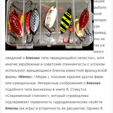
нашей
рыболо
вной
литерат
уре
привед
ено не
так уж
много
сведений о
блеснах
типа «вращающийся лепесток», хотя
многие зарубежные и советские спиннингисты с успехом
используют вращающиеся блесны известной французской
фирмы «
Меппс
» ( Mepps ), похожие изделия других фирм
или самодельные. Интересные соображения о
блеснах
подобного типа высказаны в книге Я. Стикутса
«Современный спиннинг», который справедливо
подчеркивает первичность гидродинамических свойств
блесны
(ее игры) и вторичность ее расцветки. Однако Я.