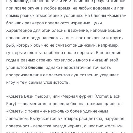
эту
блесну
, особенно № 2 и № 3, наиболее результативной
при ловле окуня в любое время, на любых водоемах и при
самых разных атмосферных условиях. На блесны «Комета»
больших размеров попадаются изрядные щуки.
Характерное для этой блесны движение, напоминающее
попавших в воду насекомых, вызывает поклевки и других
рыб, которых обычно не считают хищниками, например,
густеры и плотвы, особенно после нереста. В последние
годы в разных странах появилось много имитаций этой
уловистой
блесны
, однако недостаточная точность
воспроизведения ее элементов существенно ухудшает
игру и тем самым уловистость.
«Комета Блэк Фьюри», или «Черная фурия» (Comet Black
Fury) — знаменитая форелевая блесна, отличающаяся от
«Кометы с точками» несколько более удлиненным
лепестком. Выпускается в четырех расцветках, наружная
поверхность лепестка всегда черная, с шестью желтыми