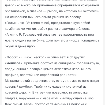
довольно много. Их применение определяется конкретной
обстановкой, а главное — рыбой, на которую вы охотитесь.
На основании личного опыта ужения на блесну
«Гольянчик» (Vaironne mino), представляющую собой
комбинацию мягких рыбок разного размера и блесны
«Аглия», Р. Гружевский отмечает ее эффективность при
ловле судака на глубине, хотя при этом иногда попадались
окуни и даже щуки.
«Люсокс» (Lusox) несколько отличается от других
«
меппсов
«. Приманка состоит из свинцовой головки-груза,
соединенной с вращающимся лепестком необычного
профиля, золотой или серебряной расцветки.
Металлический сердечник отсутствует, вместо него надет
красный кембрик. Тройник «украшен» кисточкой из
красной шерсти. Внутренняя поверхность лепестка
гладкая, наружная — с насечкой, имитирующей чешую
(бок рыбы), вдоль проходит темно-синяя полоска с