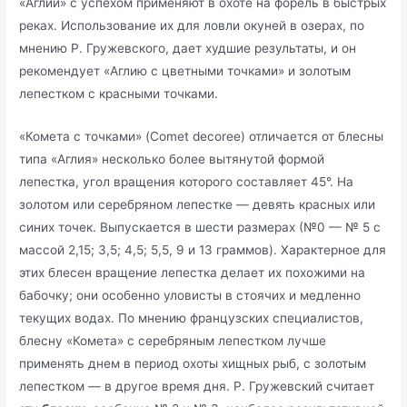
«Аглии» с успехом применяют в охоте на форель в быстрых
реках. Использование их для ловли окуней в озерах, по
мнению Р. Гружевского, дает худшие результаты, и он
рекомендует «Аглию с цветными точками» и золотым
лепестком с красными точками.
«Комета с точками» (Comet decoree) отличается от блесны
типа «Аглия» несколько более вытянутой формой
лепестка, угол вращения которого составляет 45°. На
золотом или серебряном лепестке — девять красных или
синих точек. Выпускается в шести размерах (№0 — № 5 с
массой 2,15; 3,5; 4,5; 5,5, 9 и 13 граммов). Характерное для
этих блесен вращение лепестка делает их похожими на
бабочку; они особенно уловисты в стоячих и медленно
текущих водах. По мнению французских специалистов,
блесну «Комета» с серебряным лепестком лучше
применять днем в период охоты хищных рыб, с золотым
лепестком — в другое время дня. Р. Гружевский считает