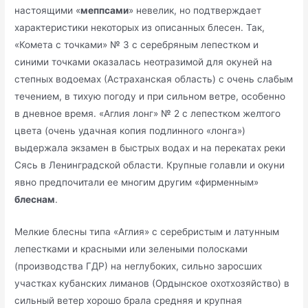
настоящими «
меппсами
» невелик, но подтверждает
характеристики некоторых из описанных блесен. Так,
«Комета с точками» № 3 с серебряным лепестком и
синими точками оказалась неотразимой для окуней на
степных водоемах (Астраханская область) с очень слабым
течением, в тихую погоду и при сильном ветре, особенно
в дневное время. «Аглия лонг» № 2 с лепестком желтого
цвета (очень удачная копия подлинного «лонга»)
выдержала экзамен в быстрых водах и на перекатах реки
Сясь в Ленинградской области. Крупные голавли и окуни
явно предпочитали ее многим другим «фирменным»
блеснам
.
Мелкие блесны типа «Аглия» с серебристым и латунным
лепестками и красными или зелеными полосками
(производства ГДР) на неглубоких, сильно заросших
участках кубанских лиманов (Ордынское охотхозяйство) в
сильный ветер хорошо брала средняя и крупная