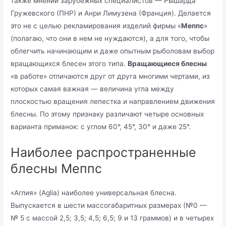
также мнений зарубежных специалистов — Рышарда
Гружевского (ПНР) и Анри Лимузена (Франция). Делается
это не с целью рекламирования изделий фирмы «
Меппс
»
(полагаю, что они в нем не нуждаются), а для того, чтобы
облегчить начинающим и даже опытным рыболовам выбор
вращающихся блесен этого типа.
Вращающиеся блесны
«в работе» отличаются друг от друга многими чертами, из
которых самая важная — величина угла между
плоскостью вращения лепестка и направлением движения
блесны. По этому признаку различают четыре основных
варианта приманок: с углом 60°, 45°, 30° и даже 25°.
Наиболее распространенные
блесны Меппс
«Аглия» (Aglia) наиболее универсальная блесна.
Выпускается в шести массогабаритных размерах (№0 —
№ 5 с массой 2,5; 3,5; 4,5; 6,5; 9 и 13 граммов) и в четырех