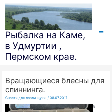
Перейти
к
содержимому
Глав
Рыбалка на Каме,
мен
в Удмуртии ,
Пермском крае.
Вращающиеся блесны для
спиннинга.
Снасти для ловли щуки.
/
08.07.2017
В