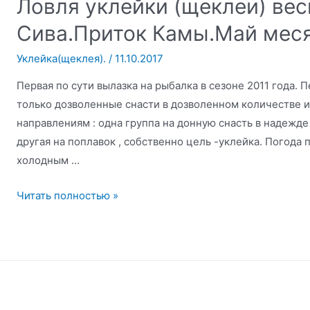
Ловля уклейки (щеклеи) вес
Сива.Приток Камы.Май меся
Уклейка(щеклея).
/
11.10.2017
Первая по сути вылазка на рыбалка в сезоне 2011 года.
только дозволенные снасти в дозволенном количестве и
направлениям : одна группа на донную снасть в надежде
другая на поплавок , собственно цель -уклейка. Погода п
холодным …
Ловля
Читать полностью »
уклейки
(щеклеи)
весной.
Река
Сива.Приток
Камы.Май