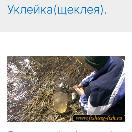
Уклейка(щеклея).