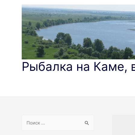
Перейти
к
содержимому
Рыбалка на Каме, 
S
e