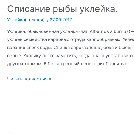
Описание рыбы уклейка.
месяц.
Уклейка(щеклея).
/
27.09.2017
Уклейка, обыкновенная уклейка (лат. Alburnus alburnus
уклеек семейства карповых отряда карпообразных. Укл
верхних слоях воды. Спинка серо-зеленая, бока и брюш
серые. Уклейку легко заметить, когда она снует у повер
другим кормом. В безветренный день стоит бросить в …
Описание
Читать полностью »
рыбы
уклейка.