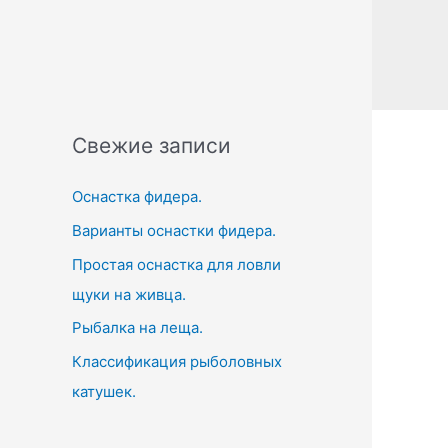
a
r
c
h
f
Свежие записи
o
r
Оснастка фидера.
:
Варианты оснастки фидера.
Простая оснастка для ловли
щуки на живца.
Рыбалка на леща.
Классификация рыболовных
катушек.