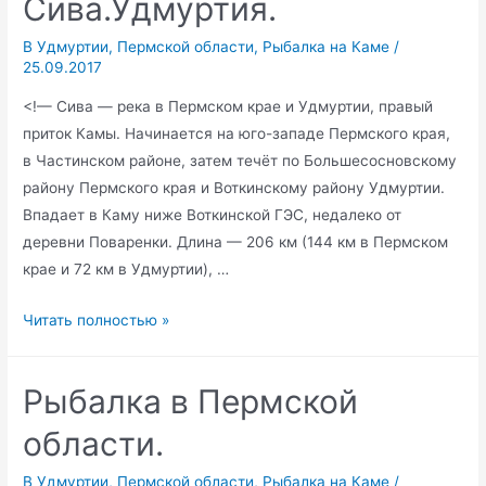
Сива.Удмуртия.
В Удмуртии
,
Пермской области
,
Рыбалка на Каме
/
25.09.2017
<!— Сива — река в Пермском крае и Удмуртии, правый
приток Камы. Начинается на юго-западе Пермского края,
в Частинском районе, затем течёт по Большесосновскому
району Пермского края и Воткинскому району Удмуртии.
Впадает в Каму ниже Воткинской ГЭС, недалеко от
деревни Поваренки. Длина — 206 км (144 км в Пермском
крае и 72 км в Удмуртии), …
Рыбалка
Читать полностью »
на
реке
Рыбалка в Пермской
Сива.Удмуртия.
области.
В Удмуртии
,
Пермской области
,
Рыбалка на Каме
/