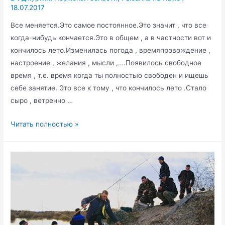
18.07.2017
Все меняется.Это самое постоянное.Это значит , что все
когда-нибудь кончается.Это в общем , а в частности вот и
кончилось лето.Изменилась погода , времяпровождение ,
настроение , желания , мысли ,….Появилось свободное
время , т.е. время когда ты полностью свободен и ищешь
себе занятие. Это все к тому , что кончилось лето .Стало
сыро , ветренно …
Рыбалка
Читать полностью »
в
Пермской
области.