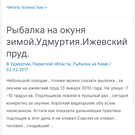
Путешествие
Читать полностью »
на
Каму
Рыбалка на окуня
,на
рыбалку.
зимой.Удмуртия.Ижевский
пруд.
В Удмуртии
,
Пермской области
,
Рыбалка на Каме
/
02.02.2017
Небольшой походик , точнее можно сказать вылазка , за
окунем на ижевский пруд 13 января 2010 года. На улице -7
-10 градусов. Подлещиков ловили в прошлый раз , сегодня
конкретно за окунем. Короткий видеоролик обо всем
написанном. Кстати как показала дальнейшая практика
подлещик в этот день и не клевал.Совсем не клевал ,
человек , сходивший …