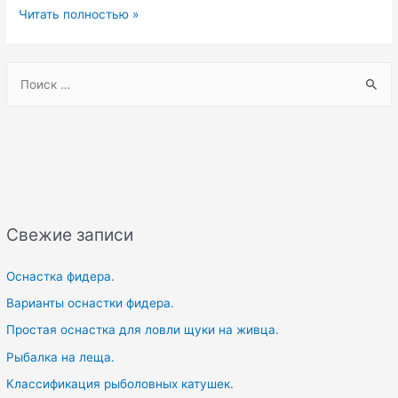
Рыбалка
Читать полностью »
на
окуня
S
зимой.Удмуртия.Ижевский
e
пруд.
a
r
c
h
f
Свежие записи
o
r
Оснастка фидера.
:
Варианты оснастки фидера.
Простая оснастка для ловли щуки на живца.
Рыбалка на леща.
Классификация рыболовных катушек.