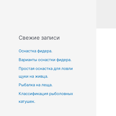
a
r
c
h
f
Свежие записи
o
r
Оснастка фидера.
:
Варианты оснастки фидера.
Простая оснастка для ловли
щуки на живца.
Рыбалка на леща.
Классификация рыболовных
катушек.