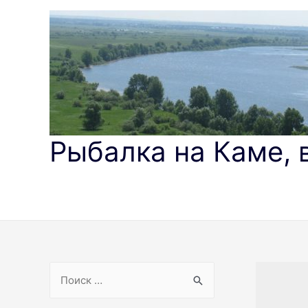
Перейти
к
содержимому
Рыбалка на Каме, 
S
e