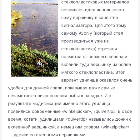
стеклопластиковых материалов
появилась идея использовать
саму вершинку в качестве
сигнализатора. Для этого тому
самому Avon’y (который стал
производиться уже из
стеклопластика) отрезали
полметра от верхнего колена и
вклеили туда вершинку из более
мягкого стеклопластика. Этот
вариант удилища оказался очень
удобен для донной ловли, показывая даже самые
незаметные прикосновения рыбы к насадке. И в
результате модификаций именно этого удилища
появились современные «winkelpicker», «quivertip». В свое
время, кстати, удилищами «quivertip» назывались донки с
вклеенной вершинкой, а немецким словом «winkelpicker»
— удочки со сменными вершинками.