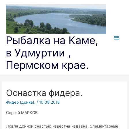
Перейти
к
содержимому
Глав
Рыбалка на Каме,
мен
в Удмуртии ,
Пермском крае.
Оснастка фидера.
Фидер (донка).
/
10.08.2018
Сергей МАРКОВ
Ловля донной снастью известна издавна. Элементарные