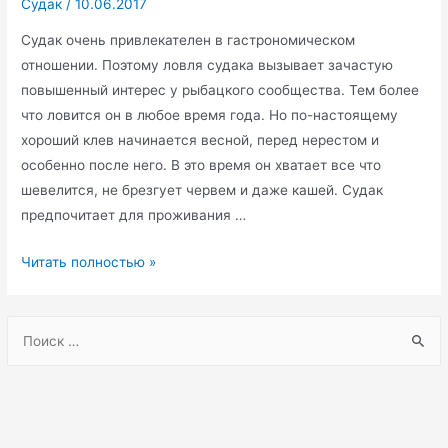
Судак
/
10.06.2017
Судак очень привлекателен в гастрономическом
отношении. Поэтому ловля судака вызывает зачастую
повышенный интерес у рыбацкого сообщества. Тем более
что ловится он в любое время года. Но по-настоящему
хороший клев начинается весной, перед нерестом и
особенно после него. В это время он хватает все что
шевелится, не брезгует червем и даже кашей. Судак
предпочитает для проживания …
Рыбалка
Читать полностью »
на
судака.
S
e
a
r
c