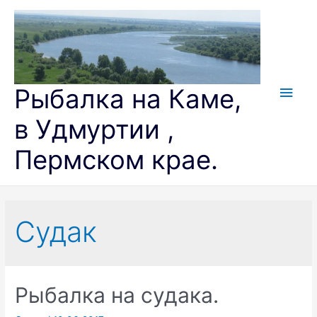
Перейти
к
содержимому
Глав
Рыбалка на Каме,
мен
в Удмуртии ,
Пермском крае.
Судак
Рыбалка на судака.