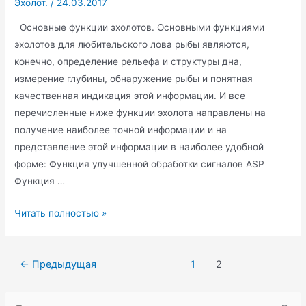
Эхолот.
/
24.03.2017
Основные функции эхолотов. Основными функциями
эхолотов для любительского лова рыбы являются,
конечно, определение рельефа и структуры дна,
измерение глубины, обнаружение рыбы и понятная
качественная индикация этой информации. И все
перечисленные ниже функции эхолота направлены на
получение наиболее точной информации и на
представление этой информации в наиболее удобной
форме: Функция улучшенной обработки сигналов ASP
Функция …
Принципы
Читать полностью »
выбора
эхолота.
Навигация
←
Предыдущая
1
2
по
записям
S