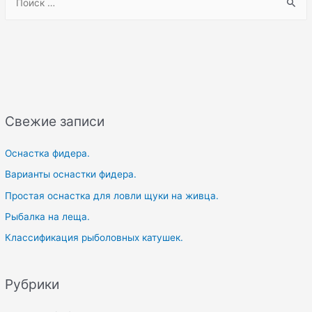
e
a
r
c
h
f
Свежие записи
o
r
Оснастка фидера.
:
Варианты оснастки фидера.
Простая оснастка для ловли щуки на живца.
Рыбалка на леща.
Классификация рыболовных катушек.
Рубрики