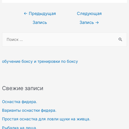
Навигация
←
Предыдущая
Следующая
по
Запись
Запись
→
записям
S
e
a
r
обучение боксу и тренировки по боксу
c
h
f
Свежие записи
o
r
Оснастка фидера.
:
Варианты оснастки фидера.
Простая оснастка для ловли щуки на живца.
Рыбалка на леща.