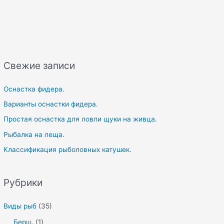
a
r
c
h
f
Свежие записи
o
r
Оснастка фидера.
:
Варианты оснастки фидера.
Простая оснастка для ловли щуки на живца.
Рыбалка на леща.
Классификация рыболовных катушек.
Рубрики
Виды рыб
(35)
Берш.
(1)