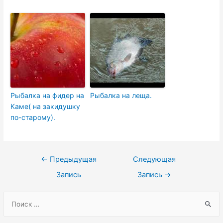
Рыбалка на фидер на
Рыбалка на леща.
Каме( на закидушку
по-старому).
Навигация
←
Предыдущая
Следующая
по
Запись
Запись
→
записям
S
e